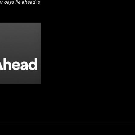
er days lie ahead
is