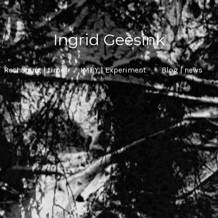
Ingrid Geesink
Reshaping | time
IMBY | Experiment
Blog | news