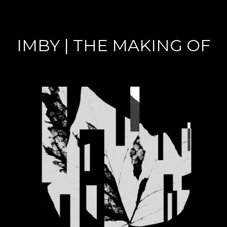
IMBY | THE MAKING OF