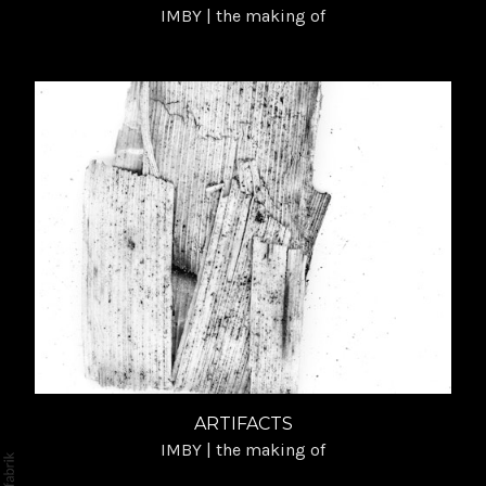
IMBY | the making of
ARTIFACTS
IMBY | the making of