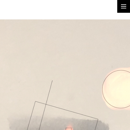
Ingrid Geesink
Symbiose | samen leven
Mono/plant/print
Expo in het Gorcums Museum | 27 april 2022 -
jan 2023
SALIX | Studies van een treurwilg
Expo in de Synagoge van Buren | 12-15 mei 2022
Reshaping | time
TIMA | traces
EXPO | Gestolde beweging