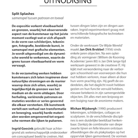
Museum | 12 maart - 30 aug 2020
Vlieg op de muur van de WaardArt vitrine | 3
dec 2019 - 4 feb 2020
Beeldretraite IJsland TIMA | (re)shaping time |
stol de tijd | najaar 2019
WaardArt Open Atelierroute | 28 - 29 sept 2019
Expo what the photo | Willem Twee Den Bosch |
7 - 13 aug 2019
Expo WaardArt | Markt Geldermalsen | 11 juni -
13 aug 2019
Expo vurige tongen festival | Ruigoord | 9 - 10
juni 2019