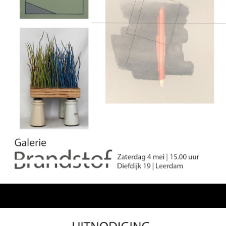
Expo "alles is getekend" synagoge Buren naar
12-15 mei 2022
Vliegende vlieg in de Pluk | maart - december
2021
Expositie in Synagoge Buren met Jackie Mulder
| 13 - 15 nov 2020
Waard Art open atelier en expositie Stroomhuis
Neerijnen | 25 - 27 sept 2020
Heemtuin workshop proeven van planten | 1
aug 2020
Artikel in AD over gestolde beweging expo | 4
juni 2020
Poëtische plantdrukken in het Gorcums