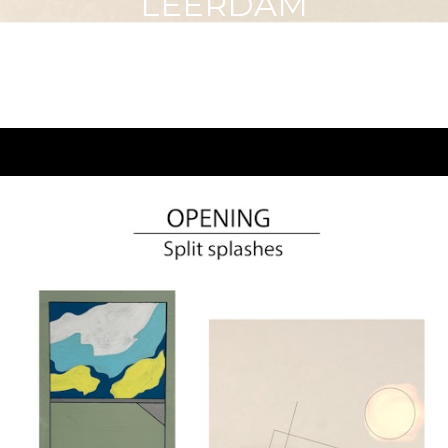
LEERDAM
Hedera
Blog | news
Blog | news
Expo Galerie Brandstof Leerdam | 4 mei - 2 juni
2024
Expo in het Gorcums Museum | 27 april 2022 -
jan 2023
Expo in de Synagoge van Buren | 12-15 mei 2022
Cover voor EP Luc Pustjens: Better days lie
ahead
Expo in Synagoge Buren met Jackie Mulder
WaardArt weekend 2021 goed bezocht