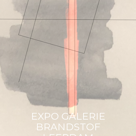
TIMA | (re)shaping time | stol de tijd
TIMA | evolution
Fitting things in | omgekeerde tijd
Pre-shaping time
IMBY | Experiment
Betuwse bomen
IMBY | the book
Geo | staining
EXPO GALERIE
Artifacts
BRANDSTOF
Experiment