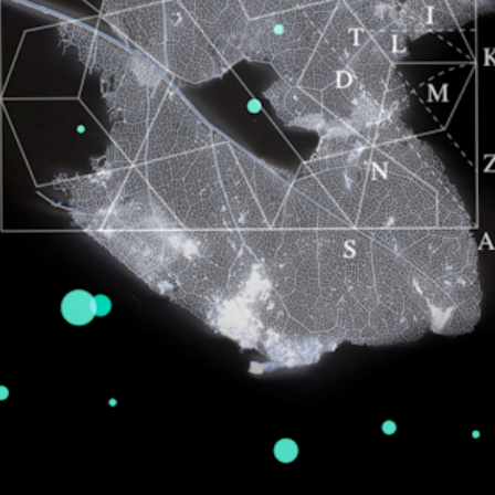
TIMA | (re)shaping time | stol de tijd
TIMA | evolution
Fitting things in | omgekeerde tijd
Pre-shaping time
IMBY | Experiment
Betuwse bomen
IMBY | the book
Geo | staining
Artifacts
Experiment