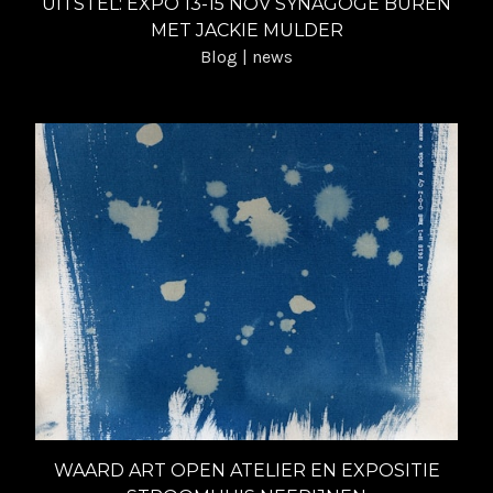
UITSTEL: EXPO 13-15 NOV SYNAGOGE BUREN
Museum | 12 maart - 30 aug 2020
MET JACKIE MULDER
Blog | news
Vlieg op de muur van de WaardArt vitrine | 3
dec 2019 - 4 feb 2020
Beeldretraite IJsland TIMA | (re)shaping time |
stol de tijd | najaar 2019
WaardArt Open Atelierroute | 28 - 29 sept 2019
Expo what the photo | Willem Twee Den Bosch |
7 - 13 aug 2019
Expo WaardArt | Markt Geldermalsen | 11 juni -
13 aug 2019
Expo vurige tongen festival | Ruigoord | 9 - 10
juni 2019
WAARD ART OPEN ATELIER EN EXPOSITIE