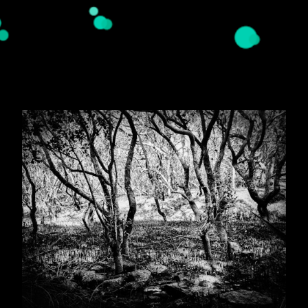
Hedera
Blog | news
Expo Galerie Brandstof Leerdam | 4 mei - 2 juni
2024
Expo in het Gorcums Museum | 27 april 2022 -
jan 2023
Expo in de Synagoge van Buren | 12-15 mei 2022
Cover voor EP Luc Pustjens: Better days lie
ahead
Expo in Synagoge Buren met Jackie Mulder
WaardArt weekend 2021 goed bezocht