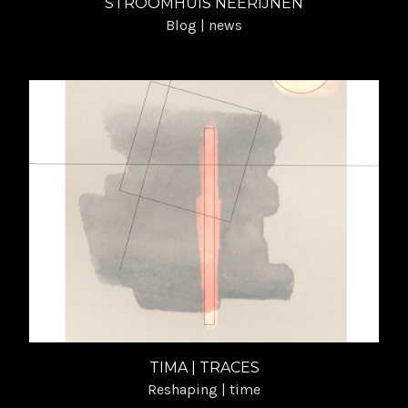
STROOMHUIS NEERIJNEN
About | Ingrid Geesink (EN)
Blog | news
Bio & CV | Ingrid Geesink (NL)
About | Ingrid Geesink (EN)
TIMA | TRACES
Reshaping | time