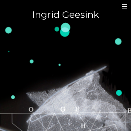
Ingrid Geesink
Symbiose | samen leven
Mono/plant/print
Expo in het Gorcums Museum | 27 april 2022 -
jan 2023
SALIX | Studies van een treurwilg
Expo in de Synagoge van Buren | 12-15 mei 2022
Reshaping | time
TIMA | traces
EXPO | Gestolde beweging