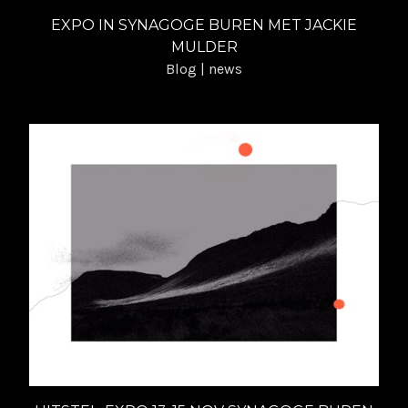
Expo "alles is getekend" synagoge Buren naar
EXPO IN SYNAGOGE BUREN MET JACKIE
12-15 mei 2022
MULDER
Blog | news
Vliegende vlieg in de Pluk | maart - december
2021
Expositie in Synagoge Buren met Jackie Mulder
| 13 - 15 nov 2020
Waard Art open atelier en expositie Stroomhuis
Neerijnen | 25 - 27 sept 2020
Heemtuin workshop proeven van planten | 1
aug 2020
Artikel in AD over gestolde beweging expo | 4
juni 2020
Poëtische plantdrukken in het Gorcums